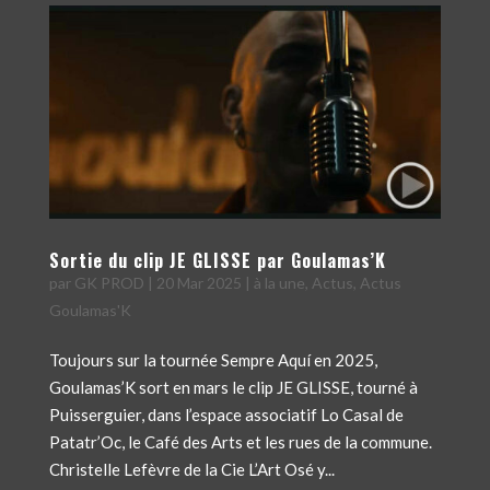
Sortie du clip JE GLISSE par Goulamas’K
par
GK PROD
|
20 Mar 2025
|
à la une
,
Actus
,
Actus
Goulamas'K
Toujours sur la tournée Sempre Aquí en 2025,
Goulamas’K sort en mars le clip JE GLISSE, tourné à
Puisserguier, dans l’espace associatif Lo Casal de
Patatr’Oc, le Café des Arts et les rues de la commune.
Christelle Lefèvre de la Cie L’Art Osé y...