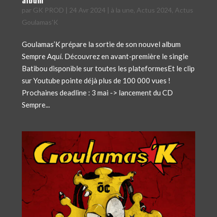
album
par
GK PROD
|
24 Avr 2024
|
à la une
,
Actus 2024
,
Actus
Goulamas'K
Goulamas’K prépare la sortie de son nouvel album
Sempre Aquí. Découvrez en avant-première le single
Batibou disponible sur toutes les plateformesEt le clip
sur Youtube pointe déjà plus de 100 000 vues !
Prochaines deadline : 3 mai -> lancement du CD
Sempre...