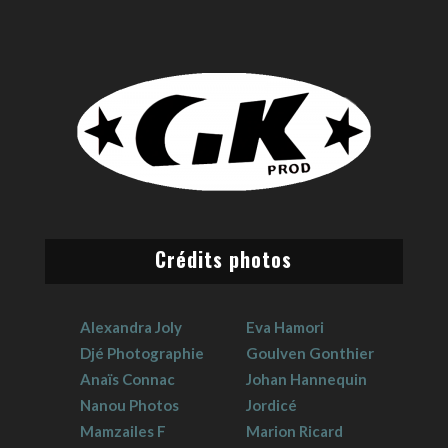
Crédits photos
Alexandra Joly
Eva Hamori
Djé Photographie
Goulven Gonthier
Anaïs Connac
Johan Hannequin
Nanou Photos
Jordicé
Mamzailes F
Marion Ricard