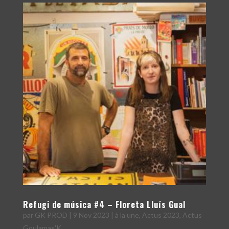
Refugi de música #4 – Floreta Lluís Gual
par
GK PROD
|
9 Nov 2023
|
à la une
,
Actus 2023
,
Actus
Goulamas'K