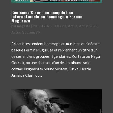
Goulamas’K sur une compilation
internationale en hommage à Fermin
Muguruza
par
magalita
|
23 Juil 2025
|
à la une
,
Actus
,
Actus 2025
,
Actus Goulamas'K
34 artistes rendent hommage au musicien et cinéaste
basque Fermin Muguruza et reprennent un titre d’un
de ses anciens groupes légendaires, Kortatu ou Negu
Gorriak, ou une chanson d’un de ses albums solo
comme Brigadistak Sound System, Euskal Herria
Jamaica Clash ou...