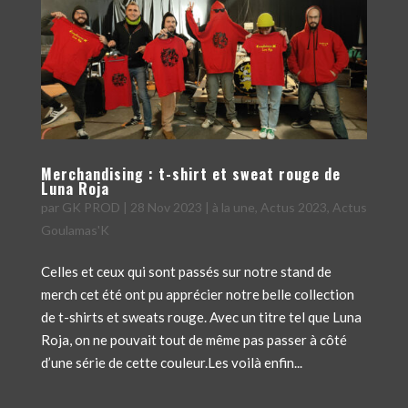
Merchandising : t-shirt et sweat rouge de
Luna Roja
par
GK PROD
|
28 Nov 2023
|
à la une
,
Actus 2023
,
Actus
Goulamas'K
Celles et ceux qui sont passés sur notre stand de
merch cet été ont pu apprécier notre belle collection
de t-shirts et sweats rouge. Avec un titre tel que Luna
Roja, on ne pouvait tout de même pas passer à côté
d’une série de cette couleur.Les voilà enfin...