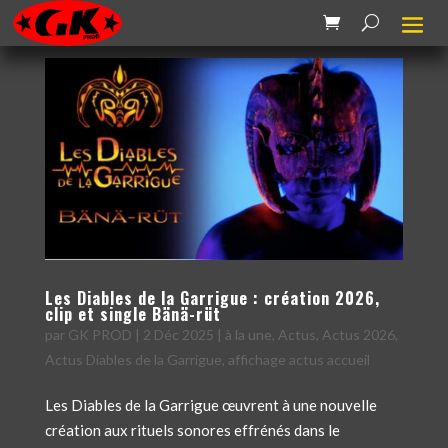
Les Diables de la Garrigue : création 2026,
clip et single Bänä-rüt
par
GK PROD
|
2 Déc 2025
|
à la une
,
Actus
,
Actus 2026
,
Actus Diables de la Garrigue
,
affichage actus accueil
Les Diables de la Garrigue œuvrent à une nouvelle
création aux rituels sonores effrénés dans le