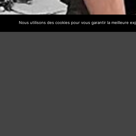
Nous utilisons des cookies pour vous garantir la meilleure exp
LA FANFARE DES GOULAMAS prend d’assaut les 
festivals …
Son esprit rock et l’énergie qui s’en dégage d
groupe Goulamas’K qui est à l’origine de sa cré
Elle se compose de 8 joyeux lurons aux cuivres, 
percussions et guitare électrique, et évolue su
endiablés.
Toujours enjoué, son répertoire est constitué
Pinocchio, Bella Ciao, Les Yeux Noirs …, de titr
morceaux traditionnels occitans et catalans.