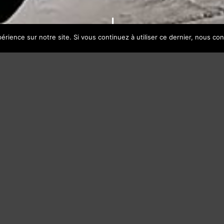
"
érience sur notre site. Si vous continuez à utiliser ce dernier, nous co
rues, les quartiers, les
Retrouvez
écoulent directement du
ation en 2003.
grallas catalanes,
r des rythmes festifs et
P
 de reprises comme
es personnels et de
Pas de p