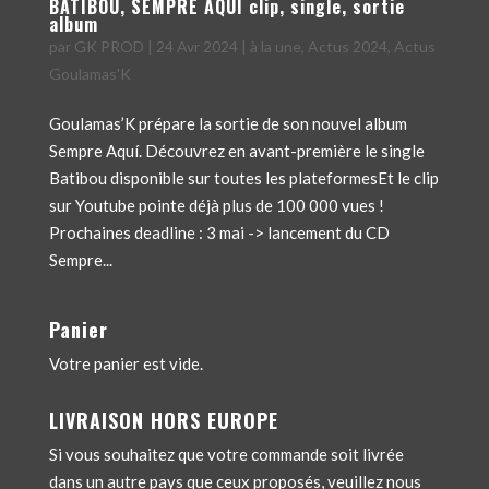
BATIBOU, SEMPRE AQUÍ clip, single, sortie
album
par
GK PROD
|
24 Avr 2024
|
à la une
,
Actus 2024
,
Actus
Goulamas'K
Goulamas’K prépare la sortie de son nouvel album
Sempre Aquí. Découvrez en avant-première le single
Batibou disponible sur toutes les plateformesEt le clip
sur Youtube pointe déjà plus de 100 000 vues !
Prochaines deadline : 3 mai -> lancement du CD
Sempre...
Panier
Votre panier est vide.
LIVRAISON HORS EUROPE
Si vous souhaitez que votre commande soit livrée
dans un autre pays que ceux proposés, veuillez nous