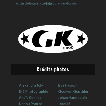
actusdelagarrigue(a)goulamas-k.com
Crédits photos
Alexandra Joly
Eva Hamori
Djé Photographie
Goulven Gonthier
Anaïs Connac
Johan Hannequin
Nanou Photos
Jordicé