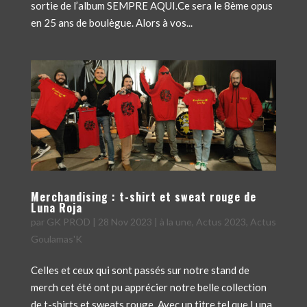
sortie de l’album SEMPRE AQUI.Ce sera le 8ème opus
en 25 ans de boulègue. Alors à vos...
Merchandising : t-shirt et sweat rouge de
Luna Roja
par
GK PROD
|
28 Nov 2023
|
à la une
,
Actus 2023
,
Actus
Goulamas'K
Celles et ceux qui sont passés sur notre stand de
merch cet été ont pu apprécier notre belle collection
de t-shirts et sweats rouge. Avec un titre tel que Luna