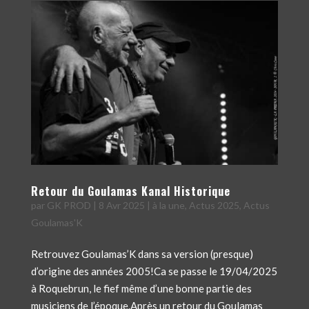
Retour du Goulamas Kanal Historique
par
GK PROD
|
8 Avr 2025
|
à la une
,
Actus 2025
,
Actus
Goulamas'K
Retrouvez Goulamas’K dans sa version (presque)
d’origine des années 2005!Ca se passe le 19/04/2025
à Roquebrun, le fief même d’une bonne partie des
musiciens de l’époque.Après un retour du Goulamas