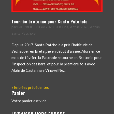
Tournée bretonne pour Santa Patchole
par
GK PROD
|
8 Fév 2023
|
à la une
,
Actus 2023
,
Actus
Santa Patchole
Depuis 2017, Santa Patchole a pris l’habitude de
s’échapper en Bretagne en début d’année. Alors en ce
mois de février, la Patchole retourne en Bretonie pour
l’inspection des bars, et pour la première fois avec
Alain de Castanha e VinovelNe...
« Entrées précédentes
Panier
Votre panier est vide.
LIVRAISON HORS EUROPE