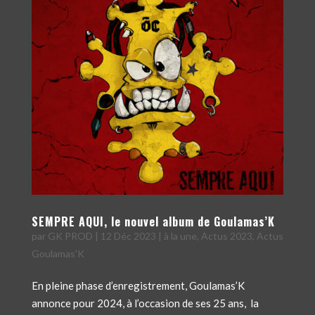
SEMPRE AQUI, le nouvel album de Goulamas’K
par
GK PROD
|
12 Déc 2023
|
à la une
,
Actus 2023
,
Actus
Goulamas'K
En pleine phase d’enregistrement, Goulamas’K
annonce pour 2024, à l’occasion de ses 25 ans, la