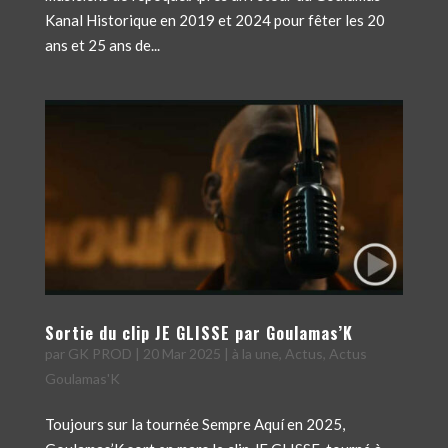
Kanal Historique en 2019 et 2024 pour fêter les 20
ans et 25 ans de...
Sortie du clip JE GLISSE par Goulamas’K
par
GK PROD
|
20 Mar 2025
|
à la une
,
Actus
,
Actus
Goulamas'K
Toujours sur la tournée Sempre Aquí en 2025,