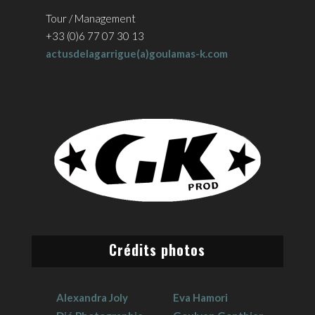
Tour / Management
+33 (0)6 77 07 30 13
actusdelagarrigue(a)goulamas-k.com
Crédits photos
Alexandra Joly
Eva Hamori