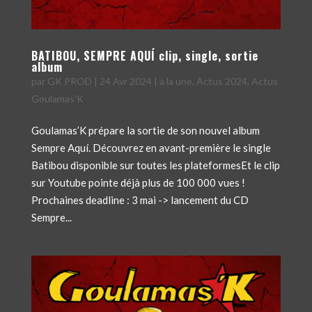
BATIBOU, SEMPRE AQUÍ clip, single, sortie
album
par
GK PROD
|
24 Avr 2024
|
à la une
,
Actus 2024
,
Actus
Goulamas'K
Goulamas’K prépare la sortie de son nouvel album
Sempre Aquí. Découvrez en avant-première le single
Batibou disponible sur toutes les plateformesEt le clip
sur Youtube pointe déjà plus de 100 000 vues !
Prochaines deadline : 3 mai -> lancement du CD
Sempre...