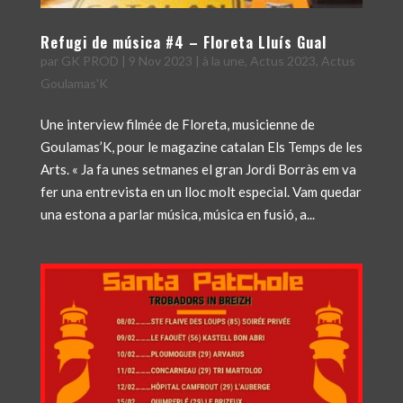
Refugi de música #4 – Floreta Lluís Gual
par
GK PROD
|
9 Nov 2023
|
à la une
,
Actus 2023
,
Actus
Goulamas'K
Une interview filmée de Floreta, musicienne de
Goulamas’K, pour le magazine catalan Els Temps de les
Arts. « Ja fa unes setmanes el gran Jordi Borràs em va
fer una entrevista en un lloc molt especial. Vam quedar
una estona a parlar música, música en fusió, a...