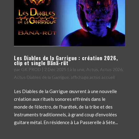
Les Diables de la Garrigue : création 2026,
clip et single Bänä-rüt
par
GK PROD
|
2 Déc 2025
|
à la une
,
Actus
,
Actus 2026
,
Actus Diables de la Garrigue
,
affichage actus accueil
Les Diables de la Garrigue œuvrent à une nouvelle
création aux rituels sonores effrénés dans le
monde de l’électro, de l’hardtek, de la tribe et des
instruments traditionnels, à grand coup d’envolées
guitare métal. En résidence à La Passerelle à Sète...