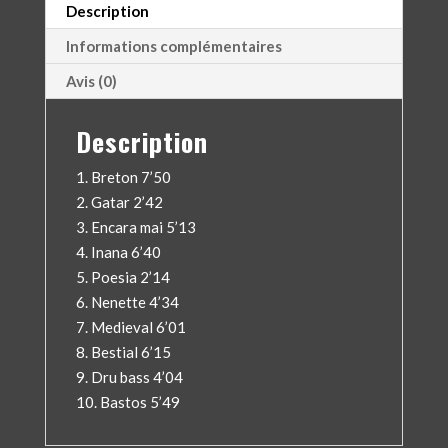
Description
Informations complémentaires
Avis (0)
Description
1. Breton 7’50
2. Gatar 2’42
3. Encara mai 5’13
4. Inana 6’40
5. Poesia 2’14
6. Nenette 4’34
7. Medieval 6’01
8. Bestial 6’15
9. Dru bass 4’04
10. Bastos 5’49