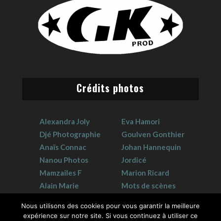
Crédits photos
Alexandra Joly
Eva Hamori
Djé Photographie
Goulven Gonthier
Anaïs Connac
Johan Hannequin
Nanou Photos
Jordicé
Mamzailes F
Marion Ricard
Alain Marie
Mots de scènes
Claudie Crouzat
Sophie Hervet
Nous utilisons des cookies pour vous garantir la meilleure
expérience sur notre site. Si vous continuez à utiliser ce