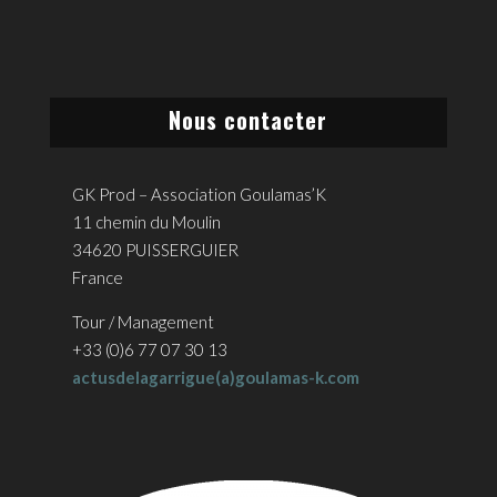
Nous contacter
GK Prod – Association Goulamas’K
11 chemin du Moulin
34620 PUISSERGUIER
France
Tour / Management
+33 (0)6 77 07 30 13
actusdelagarrigue(a)goulamas-k.com