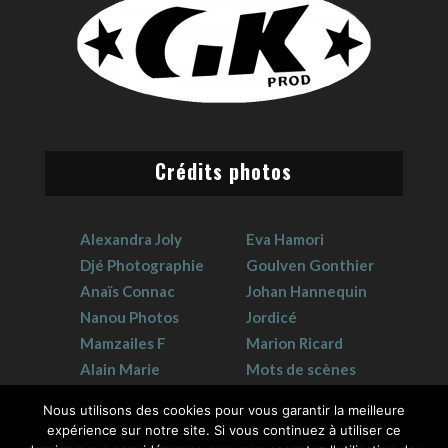
Crédits photos
Alexandra Joly
Eva Hamori
Djé Photographie
Goulven Gonthier
Anaïs Connac
Johan Hannequin
Nanou Photos
Jordicé
Mamzailes F
Marion Ricard
Alain Marie
Mots de scènes
Claudie Crouzat
Sophie Hervet
Nous utilisons des cookies pour vous garantir la meilleure
expérience sur notre site. Si vous continuez à utiliser ce