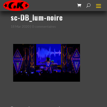
sc-DB_lum-noire
18 Mar 2020
|
0 commentaires