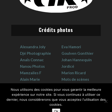
Crédits photos
Alexandra Joly
Eva Hamori
Djé Photographie
Goulven Gonthier
Anaïs Connac
Johan Hannequin
Nanou Photos
Jordicé
Mamzailes F
Marion Ricard
Alain Marie
Mots de scènes
Claudie Crouzat
Sophie Hervet
Nous utilisons des cookies pour vous garantir la meilleure
expérience sur notre site. Si vous continuez à utiliser ce
dernier, nous considérerons que vous acceptez l'utilisation des
cookies.
Ok