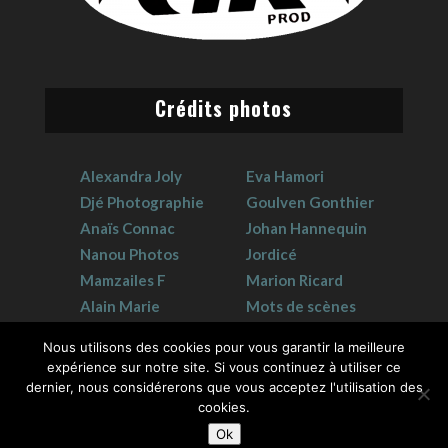
Crédits photos
Alexandra Joly
Eva Hamori
Djé Photographie
Goulven Gonthier
Anaïs Connac
Johan Hannequin
Nanou Photos
Jordicé
Mamzailes F
Marion Ricard
Alain Marie
Mots de scènes
Claudie Crouzat
Sophie Hervet
Nous utilisons des cookies pour vous garantir la meilleure
expérience sur notre site. Si vous continuez à utiliser ce
dernier, nous considérerons que vous acceptez l'utilisation des
cookies.
Ok