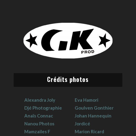
Crédits photos
Alexandra Joly
Eva Hamori
Djé Photographie
Goulven Gonthier
Anaïs Connac
Johan Hannequin
Nanou Photos
Jordicé
Mamzailes F
Marion Ricard