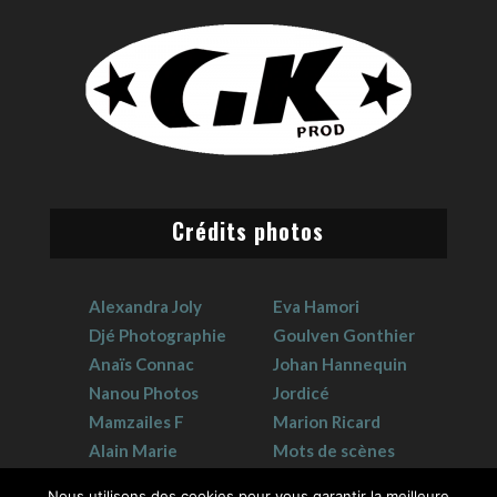
Crédits photos
Alexandra Joly
Eva Hamori
Djé Photographie
Goulven Gonthier
Anaïs Connac
Johan Hannequin
Nanou Photos
Jordicé
Mamzailes F
Marion Ricard
Alain Marie
Mots de scènes
Claudie Crouzat
Sophie Hervet
Nous utilisons des cookies pour vous garantir la meilleure