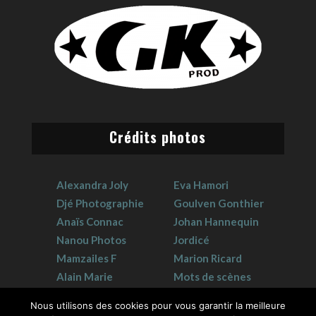
Crédits photos
Alexandra Joly
Eva Hamori
Djé Photographie
Goulven Gonthier
Anaïs Connac
Johan Hannequin
Nanou Photos
Jordicé
Mamzailes F
Marion Ricard
Alain Marie
Mots de scènes
Claudie Crouzat
Sophie Hervet
Nous utilisons des cookies pour vous garantir la meilleure