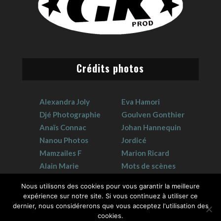
Crédits photos
Alexandra Joly
Eva Hamori
Djé Photographie
Goulven Gonthier
Anaïs Connac
Johan Hannequin
Nanou Photos
Jordicé
Mamzailes F
Marion Ricard
Alain Marie
Mots de scènes
Claudie Crouzat
Sophie Hervet
Nous utilisons des cookies pour vous garantir la meilleure
expérience sur notre site. Si vous continuez à utiliser ce
dernier, nous considérerons que vous acceptez l'utilisation des
cookies.