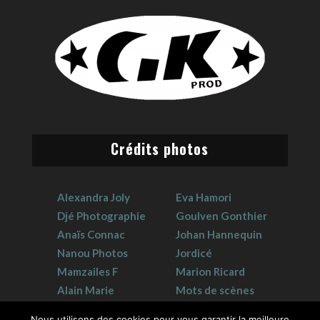
Crédits photos
Alexandra Joly
Eva Hamori
Djé Photographie
Goulven Gonthier
Anaïs Connac
Johan Hannequin
Nanou Photos
Jordicé
Mamzailes F
Marion Ricard
Alain Marie
Mots de scènes
Claudie Crouzat
Sophie Hervet
Nous utilisons des cookies pour vous garantir la meilleure