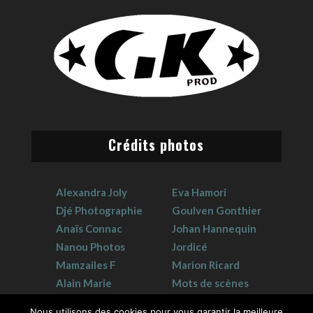
Crédits photos
Alexandra Joly
Eva Hamori
Djé Photographie
Goulven Gonthier
Anaïs Connac
Johan Hannequin
Nanou Photos
Jordicé
Mamzailes F
Marion Ricard
Alain Marie
Mots de scènes
Claudie Crouzat
Sophie Hervet
Nous utilisons des cookies pour vous garantir la meilleure