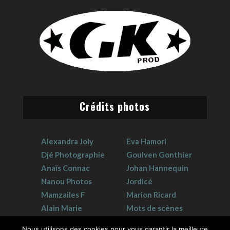
Crédits photos
Alexandra Joly
Eva Hamori
Djé Photographie
Goulven Gonthier
Anaïs Connac
Johan Hannequin
Nanou Photos
Jordicé
Mamzailes F
Marion Ricard
Alain Marie
Mots de scènes
Claudie Crouzat
Sophie Hervet
Nous utilisons des cookies pour vous garantir la meilleure