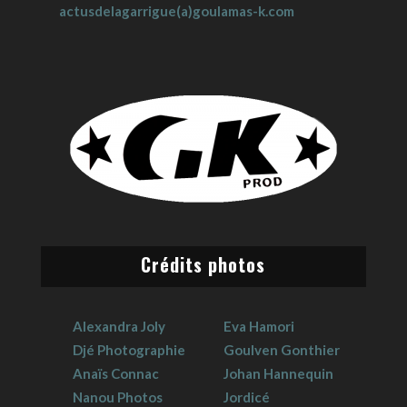
actusdelagarrigue(a)goulamas-k.com
Crédits photos
Alexandra Joly
Eva Hamori
Djé Photographie
Goulven Gonthier
Anaïs Connac
Johan Hannequin
Nanou Photos
Jordicé