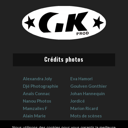
Crédits photos
Alexandra Joly
Eva Hamori
Djé Photographie
Goulven Gonthier
Anaïs Connac
Johan Hannequin
Nanou Photos
Jordicé
Mamzailes F
Marion Ricard
Alain Marie
Mots de scènes
Claudie Crouzat
Sophie Hervet
Nous utilisons des cookies pour vous garantir la meilleure