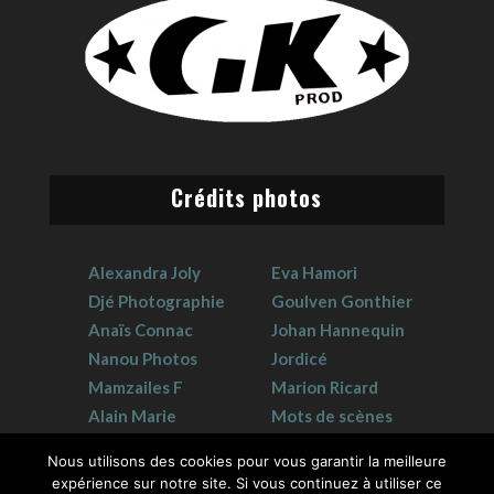
Crédits photos
Alexandra Joly
Eva Hamori
Djé Photographie
Goulven Gonthier
Anaïs Connac
Johan Hannequin
Nanou Photos
Jordicé
Mamzailes F
Marion Ricard
Alain Marie
Mots de scènes
Claudie Crouzat
Sophie Hervet
Nous utilisons des cookies pour vous garantir la meilleure
expérience sur notre site. Si vous continuez à utiliser ce