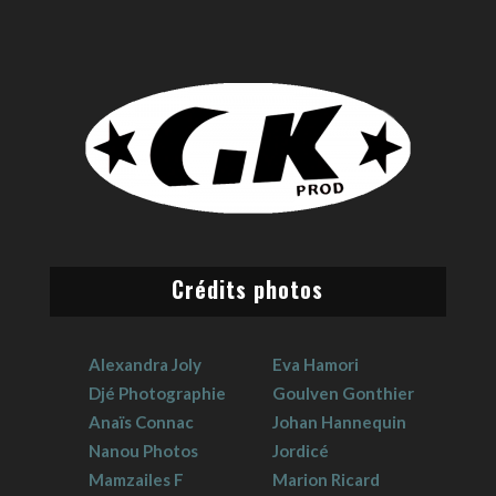
Crédits photos
Alexandra Joly
Eva Hamori
Djé Photographie
Goulven Gonthier
Anaïs Connac
Johan Hannequin
Nanou Photos
Jordicé
Mamzailes F
Marion Ricard