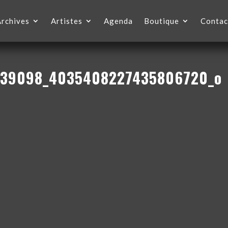
Archives
Artistes
Agenda
Boutique
Contac
739098_4035408227435806720_o