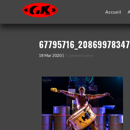
Accueil
67795716_2086997834
18 Mar 2020
|
0 commentaires