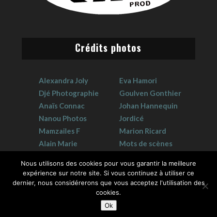
Crédits photos
Alexandra Joly
Eva Hamori
Djé Photographie
Goulven Gonthier
Anaïs Connac
Johan Hannequin
Nanou Photos
Jordicé
Mamzailes F
Marion Ricard
Alain Marie
Mots de scènes
Claudie Crouzat
Sophie Hervet
Nous utilisons des cookies pour vous garantir la meilleure
expérience sur notre site. Si vous continuez à utiliser ce
dernier, nous considérerons que vous acceptez l'utilisation des
cookies.
Ok
2026 © GK Prod | Tous droits réservés