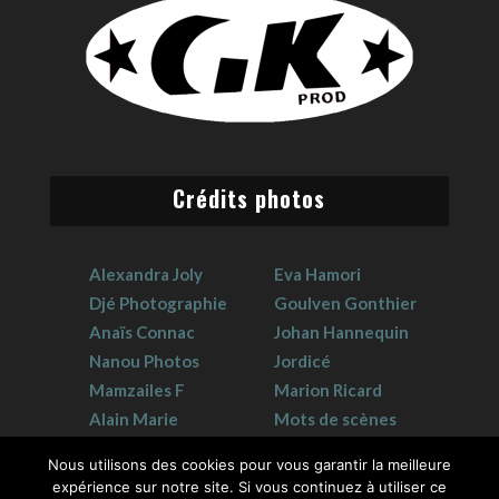
Crédits photos
Alexandra Joly
Eva Hamori
Djé Photographie
Goulven Gonthier
Anaïs Connac
Johan Hannequin
Nanou Photos
Jordicé
Mamzailes F
Marion Ricard
Alain Marie
Mots de scènes
Claudie Crouzat
Sophie Hervet
Nous utilisons des cookies pour vous garantir la meilleure
expérience sur notre site. Si vous continuez à utiliser ce