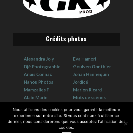
Crédits photos
Alexandra Joly
Eva Hamori
Djé Photographie
Goulven Gonthier
Anaïs Connac
Johan Hannequin
Nanou Photos
Jordicé
Mamzailes F
Marion Ricard
Alain Marie
Mots de scènes
Claudie Crouzat
Sophie Hervet
Nous utilisons des cookies pour vous garantir la meilleure
expérience sur notre site. Si vous continuez à utiliser ce
dernier, nous considérerons que vous acceptez l'utilisation des
cookies.