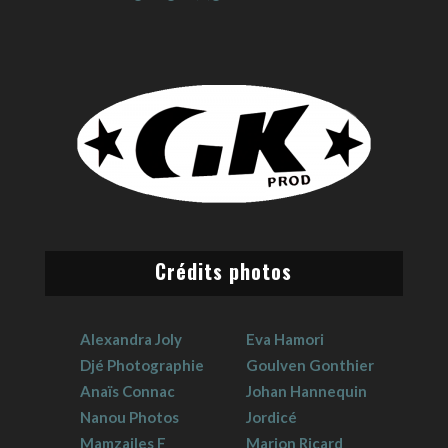
Crédits photos
Alexandra Joly
Eva Hamori
Djé Photographie
Goulven Gonthier
Anaïs Connac
Johan Hannequin
Nanou Photos
Jordicé
Mamzailes F
Marion Ricard