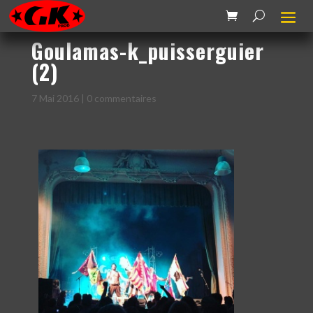
Goulamas-k_puisserguier
(2)
7 Mai 2016
|
0 commentaires