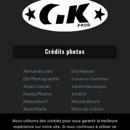
Crédits photos
Alexandra Joly
Eva Hamori
Djé Photographie
Goulven Gonthier
Anaïs Connac
Johan Hannequin
Nanou Photos
Jordicé
Mamzailes F
Marion Ricard
Alain Marie
Mots de scènes
Claudie Crouzat
Sophie Hervet
Nous utilisons des cookies pour vous garantir la meilleure
expérience sur notre site. Si vous continuez à utiliser ce