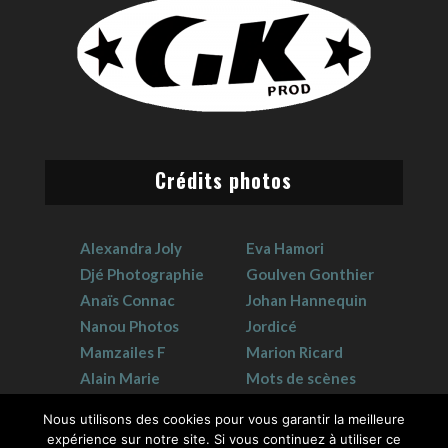
Crédits photos
Alexandra Joly
Eva Hamori
Djé Photographie
Goulven Gonthier
Anaïs Connac
Johan Hannequin
Nanou Photos
Jordicé
Mamzailes F
Marion Ricard
Alain Marie
Mots de scènes
Claudie Crouzat
Sophie Hervet
Nous utilisons des cookies pour vous garantir la meilleure
expérience sur notre site. Si vous continuez à utiliser ce