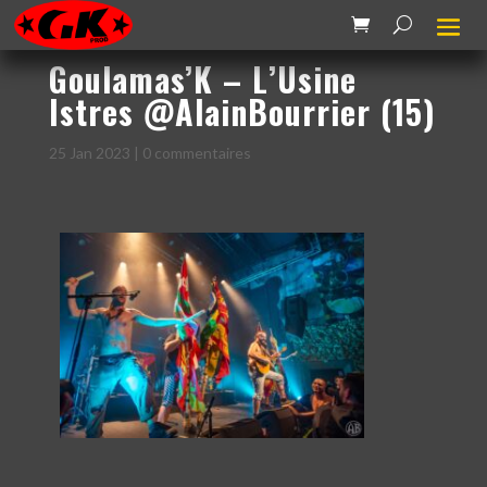
Goulamas’K – L’Usine
Istres @AlainBourrier (15)
25 Jan 2023
|
0 commentaires