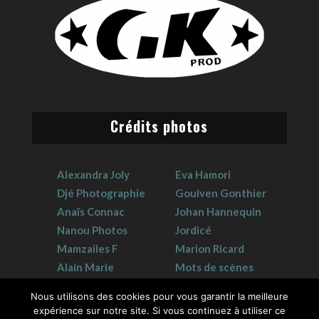
Crédits photos
Alexandra Joly
Eva Hamori
Djé Photographie
Goulven Gonthier
Anaïs Connac
Johan Hannequin
Nanou Photos
Jordicé
Mamzailes F
Marion Ricard
Alain Marie
Mots de scènes
Claudie Crouzat
Sophie Hervet
Nous utilisons des cookies pour vous garantir la meilleure
expérience sur notre site. Si vous continuez à utiliser ce