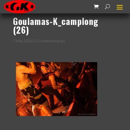
Goulamas-K_camplong
(26)
7 Mai 2016
|
0 commentaires