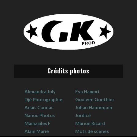
Crédits photos
Alexandra Joly
Eva Hamori
Djé Photographie
Goulven Gonthier
Anaïs Connac
Johan Hannequin
Nanou Photos
Jordicé
Mamzailes F
Marion Ricard
Alain Marie
Mots de scènes