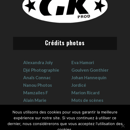
Crédits photos
Alexandra Joly
Eva Hamori
Djé Photographie
Goulven Gonthier
Anaïs Connac
Johan Hannequin
Nanou Photos
Jordicé
Mamzailes F
Marion Ricard
Alain Marie
Mots de scènes
Claudie Crouzat
Sophie Hervet
Nous utilisons des cookies pour vous garantir la meilleure
expérience sur notre site. Si vous continuez à utiliser ce
dernier, nous considérerons que vous acceptez l'utilisation des
cookies.