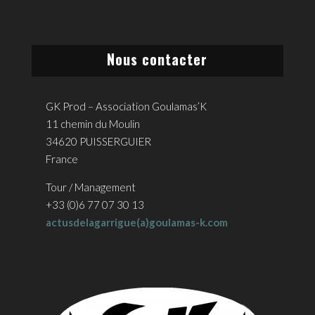
Nous contacter
GK Prod – Association Goulamas’K
11 chemin du Moulin
34620 PUISSERGUIER
France
Tour / Management
+33 (0)6 77 07 30 13
actusdelagarrigue(a)goulamas-k.com