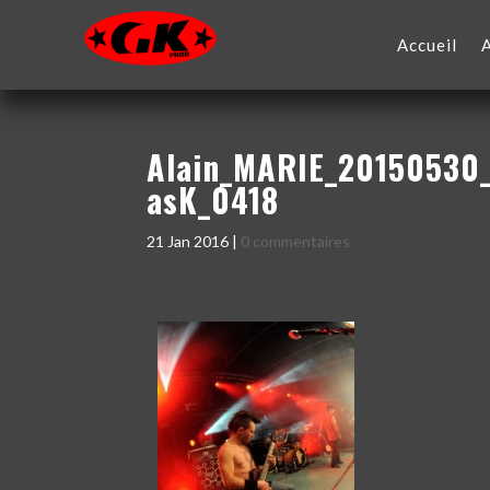
Accueil
Alain_MARIE_20150530_
asK_0418
21 Jan 2016
|
0 commentaires