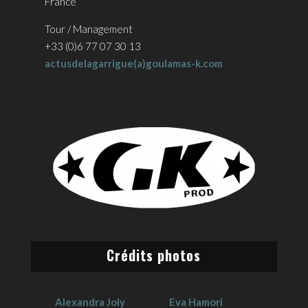
France
Tour / Management
+33 (0)6 77 07 30 13
actusdelagarrigue(a)goulamas-k.com
Crédits photos
Alexandra Joly
Eva Hamori