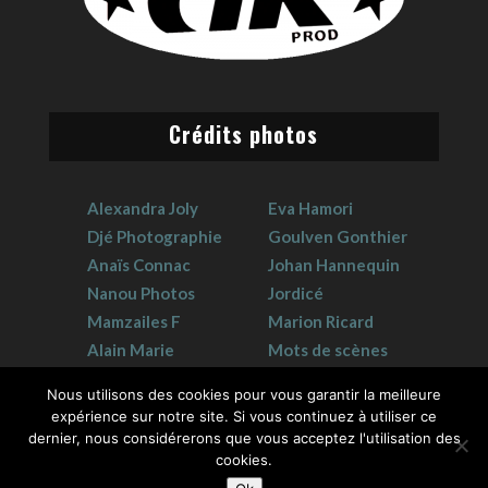
Crédits photos
Alexandra Joly
Eva Hamori
Djé Photographie
Goulven Gonthier
Anaïs Connac
Johan Hannequin
Nanou Photos
Jordicé
Mamzailes F
Marion Ricard
Alain Marie
Mots de scènes
Claudie Crouzat
Sophie Hervet
Nous utilisons des cookies pour vous garantir la meilleure
expérience sur notre site. Si vous continuez à utiliser ce
dernier, nous considérerons que vous acceptez l'utilisation des
cookies.