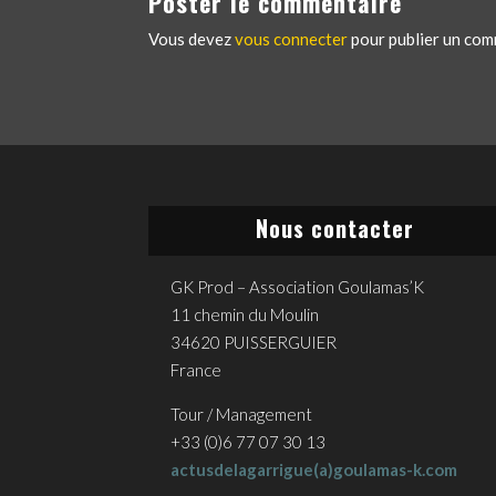
Poster le commentaire
Vous devez
vous connecter
pour publier un com
Nous contacter
GK Prod – Association Goulamas’K
11 chemin du Moulin
34620 PUISSERGUIER
France
Tour / Management
+33 (0)6 77 07 30 13
actusdelagarrigue(a)goulamas-k.com