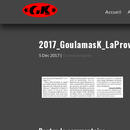
Accueil
2017_GoulamasK_LaProv
5 Déc 2017
|
0 commentaires