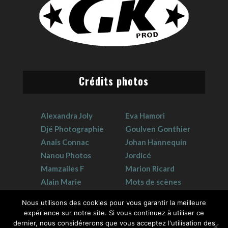
Crédits photos
Alexandra Joly
Eva Hamori
Djé Photographie
Goulven Gonthier
Anaïs Connac
Johan Hannequin
Nanou Photos
Jordicé
Mamzailes F
Marion Ricard
Alain Marie
Mots de scènes
Claudie Crouzat
Sophie Hervet
Nous utilisons des cookies pour vous garantir la meilleure
expérience sur notre site. Si vous continuez à utiliser ce
dernier, nous considérerons que vous acceptez l'utilisation des