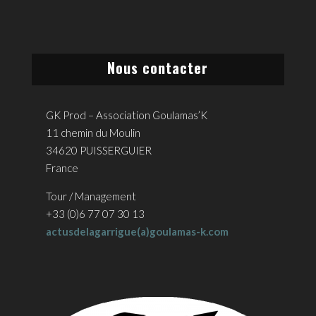
Nous contacter
GK Prod – Association Goulamas’K
11 chemin du Moulin
34620 PUISSERGUIER
France
Tour / Management
+33 (0)6 77 07 30 13
actusdelagarrigue(a)goulamas-k.com