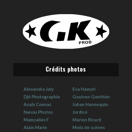
Crédits photos
Alexandra Joly
Eva Hamori
Djé Photographie
Goulven Gonthier
Anaïs Connac
Johan Hannequin
Nanou Photos
Jordicé
Mamzailes F
Marion Ricard
Alain Marie
Mots de scènes