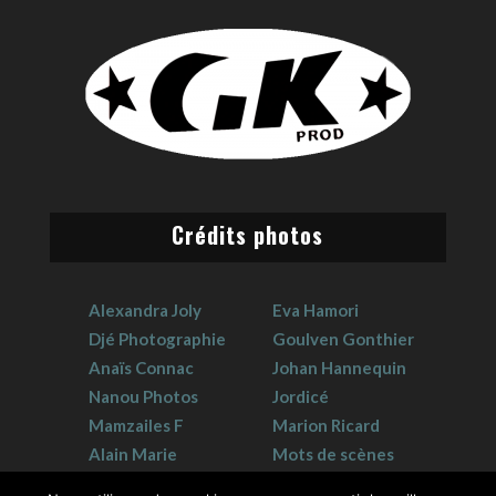
Crédits photos
Alexandra Joly
Eva Hamori
Djé Photographie
Goulven Gonthier
Anaïs Connac
Johan Hannequin
Nanou Photos
Jordicé
Mamzailes F
Marion Ricard
Alain Marie
Mots de scènes
Claudie Crouzat
Sophie Hervet