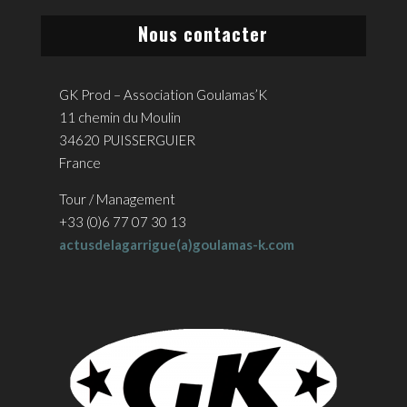
Nous contacter
GK Prod – Association Goulamas’K
11 chemin du Moulin
34620 PUISSERGUIER
France
Tour / Management
+33 (0)6 77 07 30 13
actusdelagarrigue(a)goulamas-k.com