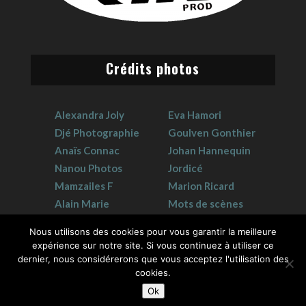
Crédits photos
Alexandra Joly
Eva Hamori
Djé Photographie
Goulven Gonthier
Anaïs Connac
Johan Hannequin
Nanou Photos
Jordicé
Mamzailes F
Marion Ricard
Alain Marie
Mots de scènes
Claudie Crouzat
Sophie Hervet
Nous utilisons des cookies pour vous garantir la meilleure
expérience sur notre site. Si vous continuez à utiliser ce
dernier, nous considérerons que vous acceptez l'utilisation des
cookies.
Ok
2026 © GK Prod | Tous droits réservés