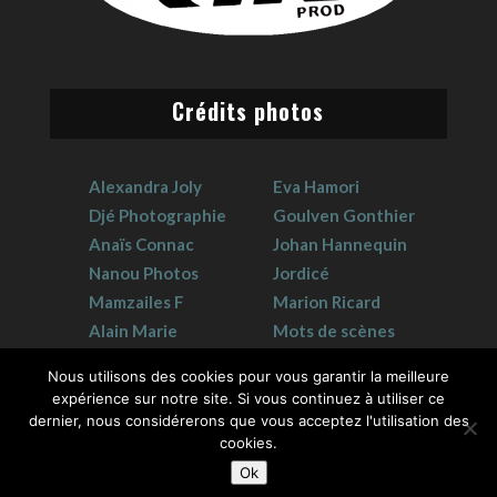
Crédits photos
Alexandra Joly
Eva Hamori
Djé Photographie
Goulven Gonthier
Anaïs Connac
Johan Hannequin
Nanou Photos
Jordicé
Mamzailes F
Marion Ricard
Alain Marie
Mots de scènes
Claudie Crouzat
Sophie Hervet
Nous utilisons des cookies pour vous garantir la meilleure
expérience sur notre site. Si vous continuez à utiliser ce
dernier, nous considérerons que vous acceptez l'utilisation des
cookies.
Ok
2026 © GK Prod | Tous droits réservés