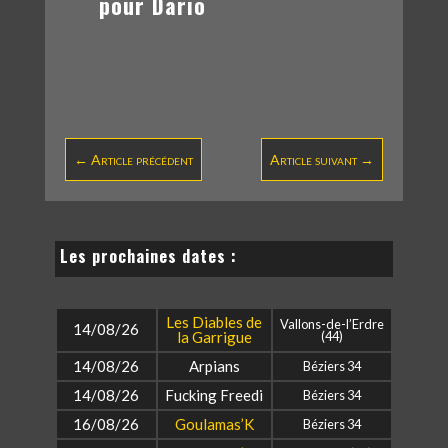
pour Dario
←
Article précédent
Article suivant
→
Les prochaines dates :
Les Diables de
Vallons-de-l’Erdre
14/08/26
la Garrigue
(44)
14/08/26
Arpians
Béziers 34
14/08/26
Fucking Freedi
Béziers 34
16/08/26
Goulamas’K
Béziers 34