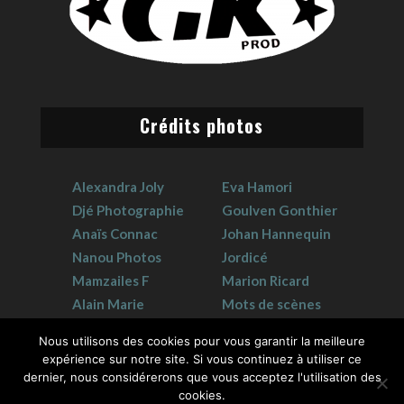
Crédits photos
Alexandra Joly
Eva Hamori
Djé Photographie
Goulven Gonthier
Anaïs Connac
Johan Hannequin
Nanou Photos
Jordicé
Mamzailes F
Marion Ricard
Alain Marie
Mots de scènes
Claudie Crouzat
Sophie Hervet
Nous utilisons des cookies pour vous garantir la meilleure
expérience sur notre site. Si vous continuez à utiliser ce
dernier, nous considérerons que vous acceptez l'utilisation des
cookies.