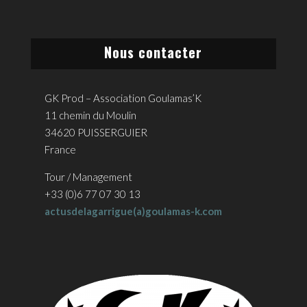
Nous contacter
GK Prod – Association Goulamas’K
11 chemin du Moulin
34620 PUISSERGUIER
France
Tour / Management
+33 (0)6 77 07 30 13
actusdelagarrigue(a)goulamas-k.com