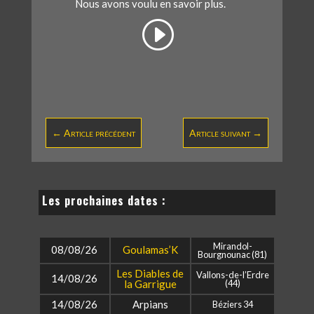
Nous avons voulu en savoir plus.
←
Article précédent
Article suivant
→
Les prochaines dates :
Mirandol-
08/08/26
Goulamas’K
Bourgnounac (81)
Les Diables de
Vallons-de-l’Erdre
14/08/26
la Garrigue
(44)
14/08/26
Arpians
Béziers 34