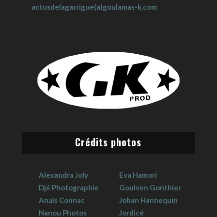
actusdelagarrigue(a)goulamas-k.com
Crédits photos
Alexandra Joly
Eva Hamori
Djé Photographie
Goulven Gonthier
Anaïs Connac
Johan Hannequin
Nanou Photos
Jordicé