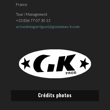
France
Tour / Management
+33 (0)6 77 07 30 13
actusdelagarrigue(a)goulamas-k.com
Crédits photos