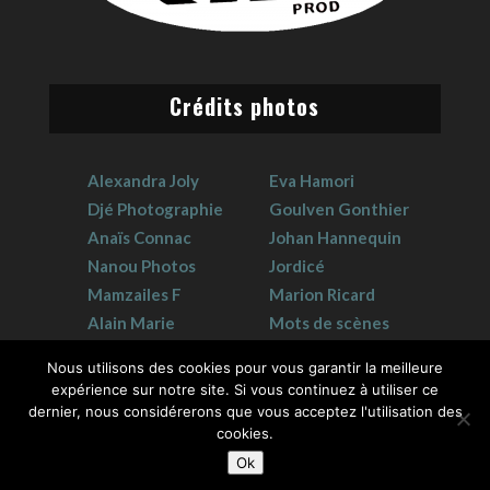
Crédits photos
Alexandra Joly
Eva Hamori
Djé Photographie
Goulven Gonthier
Anaïs Connac
Johan Hannequin
Nanou Photos
Jordicé
Mamzailes F
Marion Ricard
Alain Marie
Mots de scènes
Claudie Crouzat
Sophie Hervet
Nous utilisons des cookies pour vous garantir la meilleure
expérience sur notre site. Si vous continuez à utiliser ce
dernier, nous considérerons que vous acceptez l'utilisation des
cookies.
Ok
2026 © GK Prod | Tous droits réservés