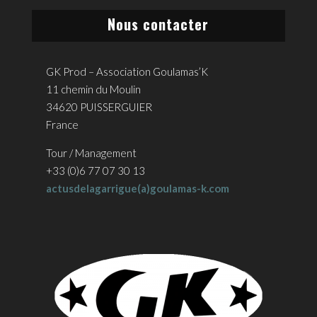
Nous contacter
GK Prod – Association Goulamas’K
11 chemin du Moulin
34620 PUISSERGUIER
France
Tour / Management
+33 (0)6 77 07 30 13
actusdelagarrigue(a)goulamas-k.com