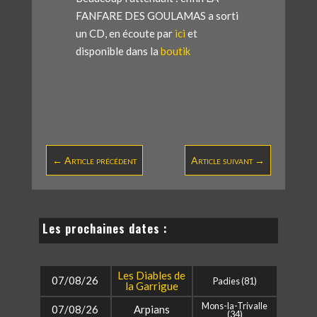
FANFARE DES GOULAMAS a sorti
un CD, en écoute par
ici
et
disponible dans la
boutik
←
Article précédent
Article suivant
→
Les prochaines dates :
Les Diables de
07/08/26
Padies (81)
la Garrigue
Mons-la-Trivalle
07/08/26
Arpians
(34)