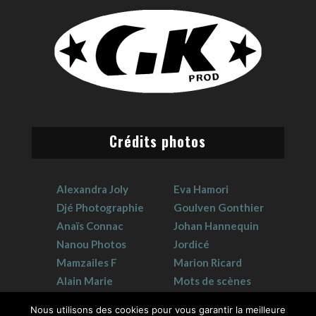
Crédits photos
Alexandra Joly
Eva Hamori
Djé Photographie
Goulven Gonthier
Anaïs Connac
Johan Hannequin
Nanou Photos
Jordicé
Mamzailes F
Marion Ricard
Alain Marie
Mots de scènes
Claudie Crouzat
Sophie Hervet
Nous utilisons des cookies pour vous garantir la meilleure